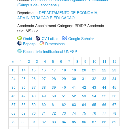
(Câmpus de Jaboticabal)
Department:
DEPARTAMENTO DE ECONOMIA,
ADMINISTRAÇÃO E EDUCAÇÃO
Academic Appointment Category: RDIDP Academic
title: MS-3.2
Orcid
CV Lattes
Google Scholar
Fapesp
Dimensions
Repositório Institucional UNESP
«
1
2
3
4
5
6
7
8
9
10
11
12
13
14
15
16
17
18
19
20
21
22
23
24
25
26
27
28
29
30
31
32
33
34
35
36
37
38
39
40
41
42
43
44
45
46
47
48
49
50
51
52
53
54
55
56
57
58
59
60
61
62
63
64
65
66
67
68
69
70
71
72
73
74
75
76
77
78
79
80
81
82
83
84
85
86
87
88
89