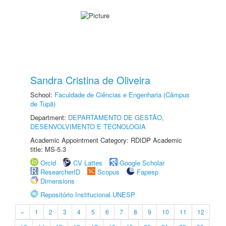
Sandra Cristina de Oliveira
School:
Faculdade de Ciências e Engenharia (Câmpus
de Tupã)
Department:
DEPARTAMENTO DE GESTÃO,
DESENVOLVIMENTO E TECNOLOGIA
Academic Appointment Category: RDIDP Academic
title: MS-5.3
Orcid
CV Lattes
Google Scholar
ResearcherID
Scopus
Fapesp
Dimensions
Repositório Institucional UNESP
«
1
2
3
4
5
6
7
8
9
10
11
12