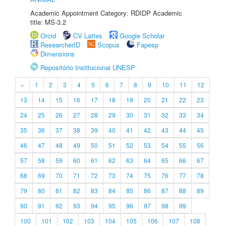
Academic Appointment Category: RDIDP Academic
title: MS-3.2
Orcid
CV Lattes
Google Scholar
ResearcherID
Scopus
Fapesp
Dimensions
Repositório Institucional UNESP
«
1
2
3
4
5
6
7
8
9
10
11
12
13
14
15
16
17
18
19
20
21
22
23
24
25
26
27
28
29
30
31
32
33
34
35
36
37
38
39
40
41
42
43
44
45
46
47
48
49
50
51
52
53
54
55
56
57
58
59
60
61
62
63
64
65
66
67
68
69
70
71
72
73
74
75
76
77
78
79
80
81
82
83
84
85
86
87
88
89
90
91
92
93
94
95
96
97
98
99
100
101
102
103
104
105
106
107
108