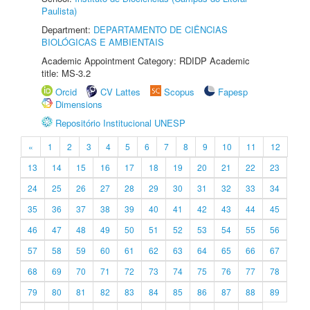
Paulista)
Department:
DEPARTAMENTO DE CIÊNCIAS
BIOLÓGICAS E AMBIENTAIS
Academic Appointment Category: RDIDP Academic
title: MS-3.2
Orcid
CV Lattes
Scopus
Fapesp
Dimensions
Repositório Institucional UNESP
«
1
2
3
4
5
6
7
8
9
10
11
12
13
14
15
16
17
18
19
20
21
22
23
24
25
26
27
28
29
30
31
32
33
34
35
36
37
38
39
40
41
42
43
44
45
46
47
48
49
50
51
52
53
54
55
56
57
58
59
60
61
62
63
64
65
66
67
68
69
70
71
72
73
74
75
76
77
78
79
80
81
82
83
84
85
86
87
88
89