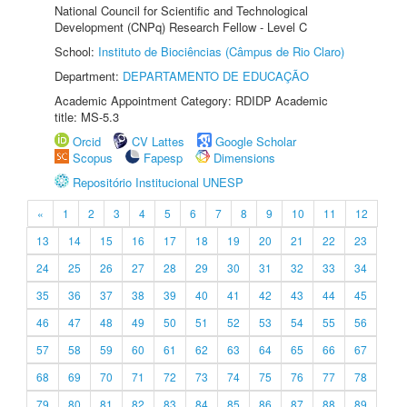
National Council for Scientific and Technological
Development (CNPq) Research Fellow - Level C
School:
Instituto de Biociências (Câmpus de Rio Claro)
Department:
DEPARTAMENTO DE EDUCAÇÃO
Academic Appointment Category: RDIDP Academic
title: MS-5.3
Orcid
CV Lattes
Google Scholar
Scopus
Fapesp
Dimensions
Repositório Institucional UNESP
«
1
2
3
4
5
6
7
8
9
10
11
12
13
14
15
16
17
18
19
20
21
22
23
24
25
26
27
28
29
30
31
32
33
34
35
36
37
38
39
40
41
42
43
44
45
46
47
48
49
50
51
52
53
54
55
56
57
58
59
60
61
62
63
64
65
66
67
68
69
70
71
72
73
74
75
76
77
78
79
80
81
82
83
84
85
86
87
88
89