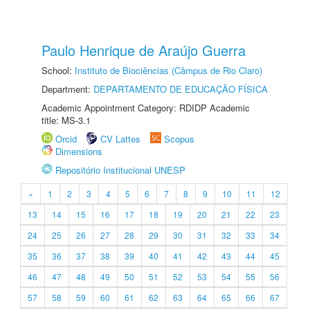
Paulo Henrique de Araújo Guerra
School:
Instituto de Biociências (Câmpus de Rio Claro)
Department:
DEPARTAMENTO DE EDUCAÇÃO FÍSICA
Academic Appointment Category: RDIDP Academic
title: MS-3.1
Orcid
CV Lattes
Scopus
Dimensions
Repositório Institucional UNESP
«
1
2
3
4
5
6
7
8
9
10
11
12
13
14
15
16
17
18
19
20
21
22
23
24
25
26
27
28
29
30
31
32
33
34
35
36
37
38
39
40
41
42
43
44
45
46
47
48
49
50
51
52
53
54
55
56
57
58
59
60
61
62
63
64
65
66
67