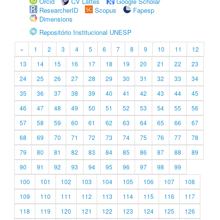
Orcid
CV Lattes
Google Scholar
ResearcherID
Scopus
Fapesp
Dimensions
Repositório Institucional UNESP
«
1
2
3
4
5
6
7
8
9
10
11
12
13
14
15
16
17
18
19
20
21
22
23
24
25
26
27
28
29
30
31
32
33
34
35
36
37
38
39
40
41
42
43
44
45
46
47
48
49
50
51
52
53
54
55
56
57
58
59
60
61
62
63
64
65
66
67
68
69
70
71
72
73
74
75
76
77
78
79
80
81
82
83
84
85
86
87
88
89
90
91
92
93
94
95
96
97
98
99
100
101
102
103
104
105
106
107
108
109
110
111
112
113
114
115
116
117
118
119
120
121
122
123
124
125
126