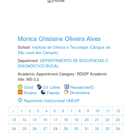
Monica Ghislaine Oliveira Alves
School:
Instituto de Ciência e Tecnologia (Câmpus de
São José dos Campos)
Department:
DEPARTAMENTO DE BIOCIÊNCIAS E
DIAGNÓSTICO BUCAL
Academic Appointment Category: RDIDP Academic
title: MS-3.2
Orcid
CV Lattes
ResearcherID
Scopus
Fapesp
Dimensions
Repositório Institucional UNESP
«
1
2
3
4
5
6
7
8
9
10
11
12
13
14
15
16
17
18
19
20
21
22
23
24
25
26
27
28
29
30
31
32
33
34