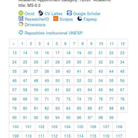
title: MS-5.3
Orcid
CV Lattes
Google Scholar
ResearcherID
Scopus
Fapesp
Dimensions
Repositório Institucional UNESP
«
1
2
3
4
5
6
7
8
9
10
11
12
13
14
15
16
17
18
19
20
21
22
23
24
25
26
27
28
29
30
31
32
33
34
35
36
37
38
39
40
41
42
43
44
45
46
47
48
49
50
51
52
53
54
55
56
57
58
59
60
61
62
63
64
65
66
67
68
69
70
71
72
73
74
75
76
77
78
79
80
81
82
83
84
85
86
87
88
89
90
91
92
93
94
95
96
97
98
99
100
101
102
103
104
105
106
107
108
109
110
111
112
113
114
115
116
117