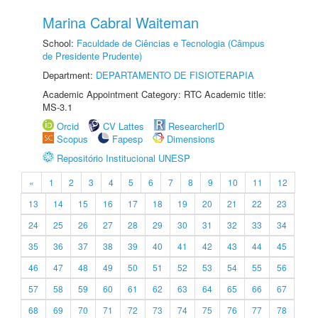
Marina Cabral Waiteman
School:
Faculdade de Ciências e Tecnologia (Câmpus
de Presidente Prudente)
Department:
DEPARTAMENTO DE FISIOTERAPIA
Academic Appointment Category: RTC Academic title:
MS-3.1
Orcid
CV Lattes
ResearcherID
Scopus
Fapesp
Dimensions
Repositório Institucional UNESP
«
1
2
3
4
5
6
7
8
9
10
11
12
13
14
15
16
17
18
19
20
21
22
23
24
25
26
27
28
29
30
31
32
33
34
35
36
37
38
39
40
41
42
43
44
45
46
47
48
49
50
51
52
53
54
55
56
57
58
59
60
61
62
63
64
65
66
67
68
69
70
71
72
73
74
75
76
77
78