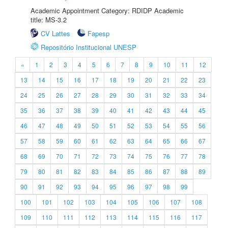
Academic Appointment Category: RDIDP Academic
title: MS-3.2
CV Lattes
Fapesp
Repositório Institucional UNESP
«
1
2
3
4
5
6
7
8
9
10
11
12
13
14
15
16
17
18
19
20
21
22
23
24
25
26
27
28
29
30
31
32
33
34
35
36
37
38
39
40
41
42
43
44
45
46
47
48
49
50
51
52
53
54
55
56
57
58
59
60
61
62
63
64
65
66
67
68
69
70
71
72
73
74
75
76
77
78
79
80
81
82
83
84
85
86
87
88
89
90
91
92
93
94
95
96
97
98
99
100
101
102
103
104
105
106
107
108
109
110
111
112
113
114
115
116
117