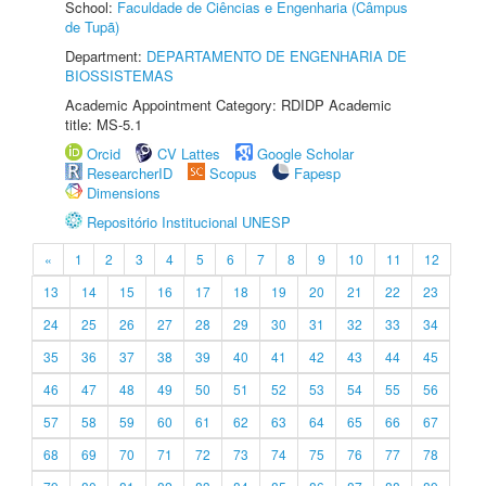
School:
Faculdade de Ciências e Engenharia (Câmpus
de Tupã)
Department:
DEPARTAMENTO DE ENGENHARIA DE
BIOSSISTEMAS
Academic Appointment Category: RDIDP Academic
title: MS-5.1
Orcid
CV Lattes
Google Scholar
ResearcherID
Scopus
Fapesp
Dimensions
Repositório Institucional UNESP
«
1
2
3
4
5
6
7
8
9
10
11
12
13
14
15
16
17
18
19
20
21
22
23
24
25
26
27
28
29
30
31
32
33
34
35
36
37
38
39
40
41
42
43
44
45
46
47
48
49
50
51
52
53
54
55
56
57
58
59
60
61
62
63
64
65
66
67
68
69
70
71
72
73
74
75
76
77
78