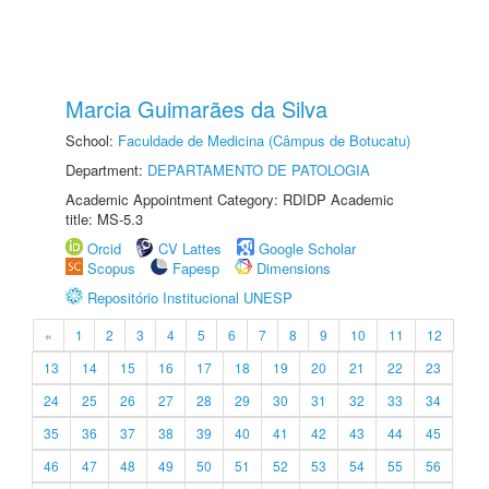
Marcia Guimarães da Silva
School:
Faculdade de Medicina (Câmpus de Botucatu)
Department:
DEPARTAMENTO DE PATOLOGIA
Academic Appointment Category: RDIDP Academic
title: MS-5.3
Orcid
CV Lattes
Google Scholar
Scopus
Fapesp
Dimensions
Repositório Institucional UNESP
«
1
2
3
4
5
6
7
8
9
10
11
12
13
14
15
16
17
18
19
20
21
22
23
24
25
26
27
28
29
30
31
32
33
34
35
36
37
38
39
40
41
42
43
44
45
46
47
48
49
50
51
52
53
54
55
56