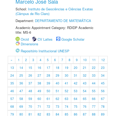
Marcelo José Saia
School:
Instituto de Geociências e Ciências Exatas
(Câmpus de Rio Claro)
Department:
DEPARTAMENTO DE MATEMÁTICA
Academic Appointment Category: RDIDP Academic
title: MS-6
Orcid
CV Lattes
Google Scholar
Dimensions
Repositório Institucional UNESP
«
1
2
3
4
5
6
7
8
9
10
11
12
13
14
15
16
17
18
19
20
21
22
23
24
25
26
27
28
29
30
31
32
33
34
35
36
37
38
39
40
41
42
43
44
45
46
47
48
49
50
51
52
53
54
55
56
57
58
59
60
61
62
63
64
65
66
67
68
69
70
71
72
73
74
75
76
77
78
79
80
81
82
83
84
85
86
87
88
89