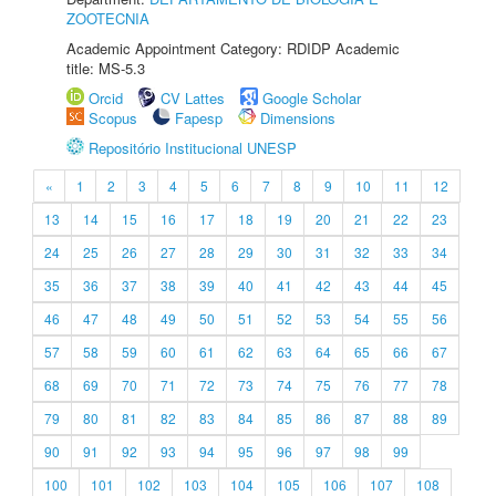
ZOOTECNIA
Academic Appointment Category: RDIDP Academic
title: MS-5.3
Orcid
CV Lattes
Google Scholar
Scopus
Fapesp
Dimensions
Repositório Institucional UNESP
«
1
2
3
4
5
6
7
8
9
10
11
12
13
14
15
16
17
18
19
20
21
22
23
24
25
26
27
28
29
30
31
32
33
34
35
36
37
38
39
40
41
42
43
44
45
46
47
48
49
50
51
52
53
54
55
56
57
58
59
60
61
62
63
64
65
66
67
68
69
70
71
72
73
74
75
76
77
78
79
80
81
82
83
84
85
86
87
88
89
90
91
92
93
94
95
96
97
98
99
100
101
102
103
104
105
106
107
108