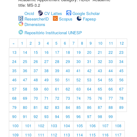
title: MS-3.2
Orcid
CV Lattes
Google Scholar
ResearcherID
Scopus
Fapesp
Dimensions
Repositório Institucional UNESP
«
1
2
3
4
5
6
7
8
9
10
11
12
13
14
15
16
17
18
19
20
21
22
23
24
25
26
27
28
29
30
31
32
33
34
35
36
37
38
39
40
41
42
43
44
45
46
47
48
49
50
51
52
53
54
55
56
57
58
59
60
61
62
63
64
65
66
67
68
69
70
71
72
73
74
75
76
77
78
79
80
81
82
83
84
85
86
87
88
89
90
91
92
93
94
95
96
97
98
99
100
101
102
103
104
105
106
107
108
109
110
111
112
113
114
115
116
117