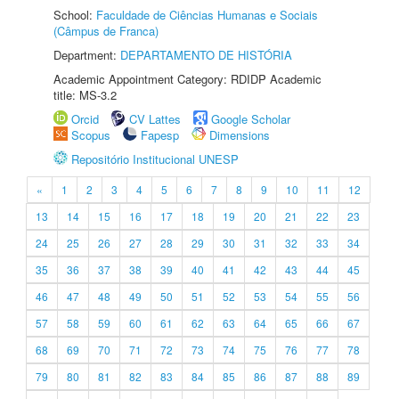
School:
Faculdade de Ciências Humanas e Sociais
(Câmpus de Franca)
Department:
DEPARTAMENTO DE HISTÓRIA
Academic Appointment Category: RDIDP Academic
title: MS-3.2
Orcid
CV Lattes
Google Scholar
Scopus
Fapesp
Dimensions
Repositório Institucional UNESP
«
1
2
3
4
5
6
7
8
9
10
11
12
13
14
15
16
17
18
19
20
21
22
23
24
25
26
27
28
29
30
31
32
33
34
35
36
37
38
39
40
41
42
43
44
45
46
47
48
49
50
51
52
53
54
55
56
57
58
59
60
61
62
63
64
65
66
67
68
69
70
71
72
73
74
75
76
77
78
79
80
81
82
83
84
85
86
87
88
89