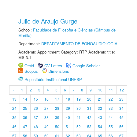
Julio de Araujo Gurgel
School:
Faculdade de Filosofia e Ciências (Câmpus de
Marília)
Department:
DEPARTAMENTO DE FONOAUDIOLOGIA
Academic Appointment Category: RTP Academic title:
MS-3.1
Orcid
CV Lattes
Google Scholar
Scopus
Dimensions
Repositório Institucional UNESP
«
1
2
3
4
5
6
7
8
9
10
11
12
13
14
15
16
17
18
19
20
21
22
23
24
25
26
27
28
29
30
31
32
33
34
35
36
37
38
39
40
41
42
43
44
45
46
47
48
49
50
51
52
53
54
55
56
57
58
59
60
61
62
63
64
65
66
67