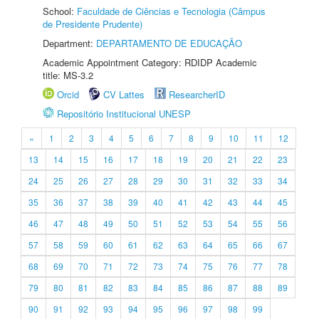
School:
Faculdade de Ciências e Tecnologia (Câmpus
de Presidente Prudente)
Department:
DEPARTAMENTO DE EDUCAÇÃO
Academic Appointment Category: RDIDP Academic
title: MS-3.2
Orcid
CV Lattes
ResearcherID
Repositório Institucional UNESP
«
1
2
3
4
5
6
7
8
9
10
11
12
13
14
15
16
17
18
19
20
21
22
23
24
25
26
27
28
29
30
31
32
33
34
35
36
37
38
39
40
41
42
43
44
45
46
47
48
49
50
51
52
53
54
55
56
57
58
59
60
61
62
63
64
65
66
67
68
69
70
71
72
73
74
75
76
77
78
79
80
81
82
83
84
85
86
87
88
89
90
91
92
93
94
95
96
97
98
99