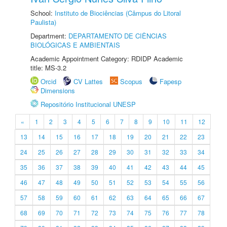
School:
Instituto de Biociências (Câmpus do Litoral
Paulista)
Department:
DEPARTAMENTO DE CIÊNCIAS
BIOLÓGICAS E AMBIENTAIS
Academic Appointment Category: RDIDP Academic
title: MS-3.2
Orcid
CV Lattes
Scopus
Fapesp
Dimensions
Repositório Institucional UNESP
«
1
2
3
4
5
6
7
8
9
10
11
12
13
14
15
16
17
18
19
20
21
22
23
24
25
26
27
28
29
30
31
32
33
34
35
36
37
38
39
40
41
42
43
44
45
46
47
48
49
50
51
52
53
54
55
56
57
58
59
60
61
62
63
64
65
66
67
68
69
70
71
72
73
74
75
76
77
78