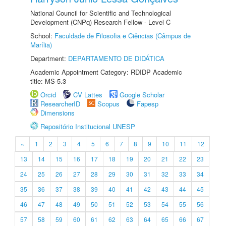
National Council for Scientific and Technological
Development (CNPq) Research Fellow - Level C
School:
Faculdade de Filosofia e Ciências (Câmpus de
Marília)
Department:
DEPARTAMENTO DE DIDÁTICA
Academic Appointment Category: RDIDP Academic
title: MS-5.3
Orcid
CV Lattes
Google Scholar
ResearcherID
Scopus
Fapesp
Dimensions
Repositório Institucional UNESP
«
1
2
3
4
5
6
7
8
9
10
11
12
13
14
15
16
17
18
19
20
21
22
23
24
25
26
27
28
29
30
31
32
33
34
35
36
37
38
39
40
41
42
43
44
45
46
47
48
49
50
51
52
53
54
55
56
57
58
59
60
61
62
63
64
65
66
67