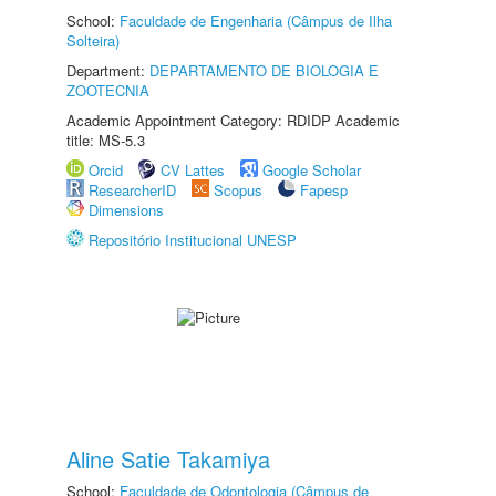
School:
Faculdade de Engenharia (Câmpus de Ilha
Solteira)
Department:
DEPARTAMENTO DE BIOLOGIA E
ZOOTECNIA
Academic Appointment Category: RDIDP Academic
title: MS-5.3
Orcid
CV Lattes
Google Scholar
ResearcherID
Scopus
Fapesp
Dimensions
Repositório Institucional UNESP
Aline Satie Takamiya
School:
Faculdade de Odontologia (Câmpus de