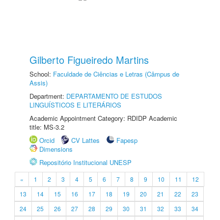
Gilberto Figueiredo Martins
School:
Faculdade de Ciências e Letras (Câmpus de
Assis)
Department:
DEPARTAMENTO DE ESTUDOS
LINGUÍSTICOS E LITERÁRIOS
Academic Appointment Category: RDIDP Academic
title: MS-3.2
Orcid
CV Lattes
Fapesp
Dimensions
Repositório Institucional UNESP
«
1
2
3
4
5
6
7
8
9
10
11
12
13
14
15
16
17
18
19
20
21
22
23
24
25
26
27
28
29
30
31
32
33
34