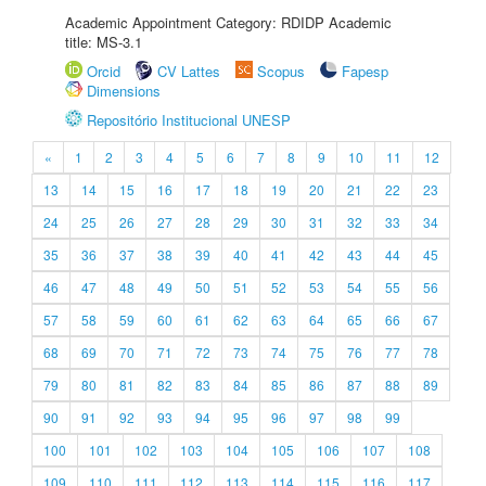
Academic Appointment Category: RDIDP Academic
title: MS-3.1
Orcid
CV Lattes
Scopus
Fapesp
Dimensions
Repositório Institucional UNESP
«
1
2
3
4
5
6
7
8
9
10
11
12
13
14
15
16
17
18
19
20
21
22
23
24
25
26
27
28
29
30
31
32
33
34
35
36
37
38
39
40
41
42
43
44
45
46
47
48
49
50
51
52
53
54
55
56
57
58
59
60
61
62
63
64
65
66
67
68
69
70
71
72
73
74
75
76
77
78
79
80
81
82
83
84
85
86
87
88
89
90
91
92
93
94
95
96
97
98
99
100
101
102
103
104
105
106
107
108
109
110
111
112
113
114
115
116
117