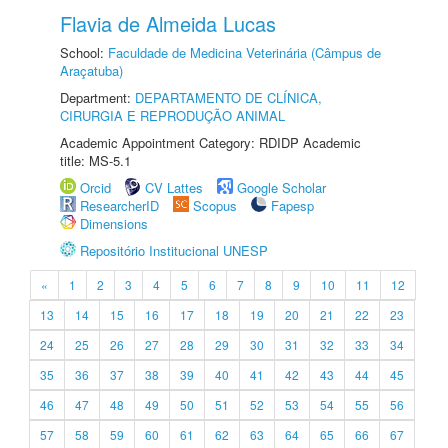
Flavia de Almeida Lucas
School:
Faculdade de Medicina Veterinária (Câmpus de
Araçatuba)
Department:
DEPARTAMENTO DE CLÍNICA,
CIRURGIA E REPRODUÇÃO ANIMAL
Academic Appointment Category: RDIDP Academic
title: MS-5.1
Orcid
CV Lattes
Google Scholar
ResearcherID
Scopus
Fapesp
Dimensions
Repositório Institucional UNESP
«
1
2
3
4
5
6
7
8
9
10
11
12
13
14
15
16
17
18
19
20
21
22
23
24
25
26
27
28
29
30
31
32
33
34
35
36
37
38
39
40
41
42
43
44
45
46
47
48
49
50
51
52
53
54
55
56
57
58
59
60
61
62
63
64
65
66
67