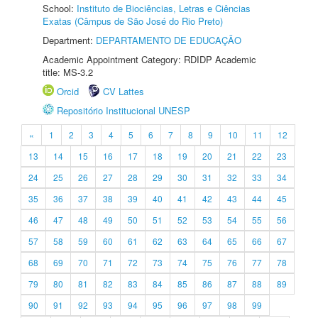
School:
Instituto de Biociências, Letras e Ciências
Exatas (Câmpus de São José do Rio Preto)
Department:
DEPARTAMENTO DE EDUCAÇÃO
Academic Appointment Category: RDIDP Academic
title: MS-3.2
Orcid
CV Lattes
Repositório Institucional UNESP
«
1
2
3
4
5
6
7
8
9
10
11
12
13
14
15
16
17
18
19
20
21
22
23
24
25
26
27
28
29
30
31
32
33
34
35
36
37
38
39
40
41
42
43
44
45
46
47
48
49
50
51
52
53
54
55
56
57
58
59
60
61
62
63
64
65
66
67
68
69
70
71
72
73
74
75
76
77
78
79
80
81
82
83
84
85
86
87
88
89
90
91
92
93
94
95
96
97
98
99