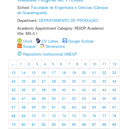
School:
Faculdade de Engenharia e Ciências (Câmpus
de Guaratinguetá)
Department:
DEPARTAMENTO DE PRODUÇÃO
Academic Appointment Category: RDIDP Academic
title: MS-3.1
Orcid
CV Lattes
Google Scholar
Scopus
Dimensions
Repositório Institucional UNESP
«
1
2
3
4
5
6
7
8
9
10
11
12
13
14
15
16
17
18
19
20
21
22
23
24
25
26
27
28
29
30
31
32
33
34
35
36
37
38
39
40
41
42
43
44
45
46
47
48
49
50
51
52
53
54
55
56
57
58
59
60
61
62
63
64
65
66
67
68
69
70
71
72
73
74
75
76
77
78
79
80
81
82
83
84
85
86
87
88
89