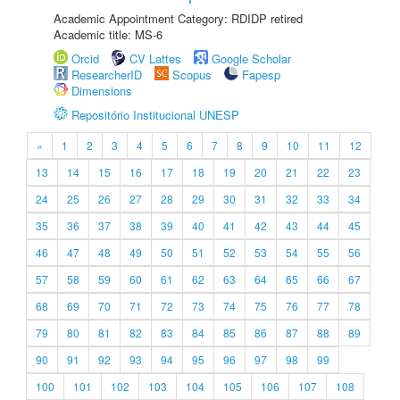
Academic Appointment Category: RDIDP retired
Academic title: MS-6
Orcid
CV Lattes
Google Scholar
ResearcherID
Scopus
Fapesp
Dimensions
Repositório Institucional UNESP
«
1
2
3
4
5
6
7
8
9
10
11
12
13
14
15
16
17
18
19
20
21
22
23
24
25
26
27
28
29
30
31
32
33
34
35
36
37
38
39
40
41
42
43
44
45
46
47
48
49
50
51
52
53
54
55
56
57
58
59
60
61
62
63
64
65
66
67
68
69
70
71
72
73
74
75
76
77
78
79
80
81
82
83
84
85
86
87
88
89
90
91
92
93
94
95
96
97
98
99
100
101
102
103
104
105
106
107
108