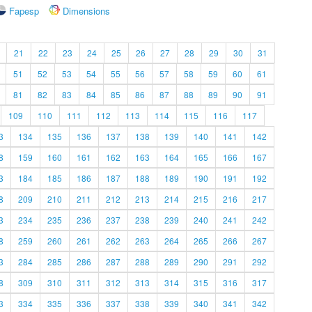
Fapesp
Dimensions
21
22
23
24
25
26
27
28
29
30
31
51
52
53
54
55
56
57
58
59
60
61
81
82
83
84
85
86
87
88
89
90
91
109
110
111
112
113
114
115
116
117
3
134
135
136
137
138
139
140
141
142
8
159
160
161
162
163
164
165
166
167
3
184
185
186
187
188
189
190
191
192
8
209
210
211
212
213
214
215
216
217
3
234
235
236
237
238
239
240
241
242
8
259
260
261
262
263
264
265
266
267
3
284
285
286
287
288
289
290
291
292
8
309
310
311
312
313
314
315
316
317
3
334
335
336
337
338
339
340
341
342