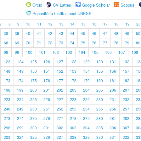
Orcid
CV Lattes
Google Scholar
Scopus
Repositório Institucional UNESP
7
8
9
10
11
12
13
14
15
16
17
18
19
20
38
39
40
41
42
43
44
45
46
47
48
49
50
68
69
70
71
72
73
74
75
76
77
78
79
80
98
99
100
101
102
103
104
105
106
107
108
123
124
125
126
127
128
129
130
131
132
13
148
149
150
151
152
153
154
155
156
157
15
173
174
175
176
177
178
179
180
181
182
18
198
199
200
201
202
203
204
205
206
207
20
223
224
225
226
227
228
229
230
231
232
23
248
249
250
251
252
253
254
255
256
257
25
273
274
275
276
277
278
279
280
281
282
28
298
299
300
301
302
303
304
305
306
307
30
323
324
325
326
327
328
329
330
331
332
33