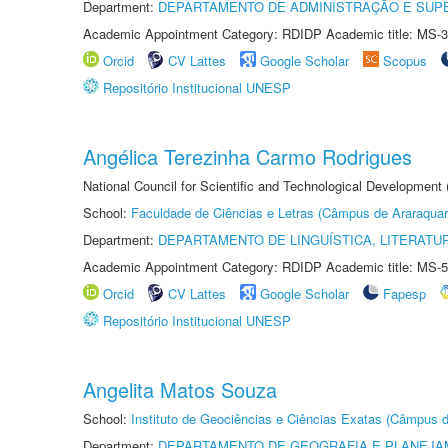
Department:
DEPARTAMENTO DE ADMINISTRAÇÃO E SUP
Academic Appointment Category: RDIDP Academic title: MS-3
Orcid
CV Lattes
Google Scholar
Scopus
Repositório Institucional UNESP
Angélica Terezinha Carmo Rodrigues
National Council for Scientific and Technological Development
School:
Faculdade de Ciências e Letras (Câmpus de Araraquar
Department:
DEPARTAMENTO DE LINGUÍSTICA, LITERATU
Academic Appointment Category: RDIDP Academic title: MS-5
Orcid
CV Lattes
Google Scholar
Fapesp
Repositório Institucional UNESP
Angelita Matos Souza
School:
Instituto de Geociências e Ciências Exatas (Câmpus d
Department:
DEPARTAMENTO DE GEOGRAFIA E PLANEJA