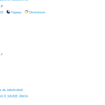
.3
rID
Fapesp
Dimensions
.1
s de Jaboticabal)
O E SAÚDE ÚNICA