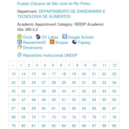
Exatas (Câmpus de São José do Rio Preto)
Department:
DEPARTAMENTO DE ENGENHARIA E
TECNOLOGIA DE ALIMENTOS
Academic Appointment Category: RDIDP Academic
title: MS-3.2
Orcid
CV Lattes
Google Scholar
ResearcherID
Scopus
Fapesp
Dimensions
Repositório Institucional UNESP
«
1
2
3
4
5
6
7
8
9
10
11
12
13
14
15
16
17
18
19
20
21
22
23
24
25
26
27
28
29
30
31
32
33
34
35
36
37
38
39
40
41
42
43
44
45
46
47
48
49
50
51
52
53
54
55
56
57
58
59
60
61
62
63
64
65
66
67
68
69
70
71
72
73
74
75
76
77
78
79
80
81
82
83
84
85
86
87
88
89