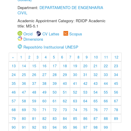
Department:
DEPARTAMENTO DE ENGENHARIA
CIVIL
Academic Appointment Category: RDIDP Academic
title: MS-5.1
Orcid
CV Lattes
Scopus
Dimensions
Repositório Institucional UNESP
«
1
2
3
4
5
6
7
8
9
10
11
12
13
14
15
16
17
18
19
20
21
22
23
24
25
26
27
28
29
30
31
32
33
34
35
36
37
38
39
40
41
42
43
44
45
46
47
48
49
50
51
52
53
54
55
56
57
58
59
60
61
62
63
64
65
66
67
68
69
70
71
72
73
74
75
76
77
78
79
80
81
82
83
84
85
86
87
88
89
90
91
92
93
94
95
96
97
98
99