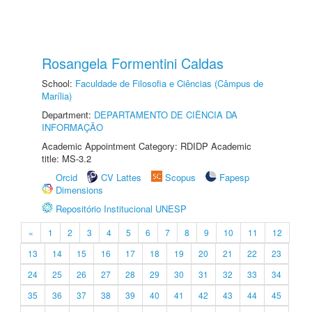
Rosangela Formentini Caldas
School:
Faculdade de Filosofia e Ciências (Câmpus de
Marília)
Department:
DEPARTAMENTO DE CIÊNCIA DA
INFORMAÇÃO
Academic Appointment Category: RDIDP Academic
title: MS-3.2
Orcid
CV Lattes
Scopus
Fapesp
Dimensions
Repositório Institucional UNESP
«
1
2
3
4
5
6
7
8
9
10
11
12
13
14
15
16
17
18
19
20
21
22
23
24
25
26
27
28
29
30
31
32
33
34
35
36
37
38
39
40
41
42
43
44
45