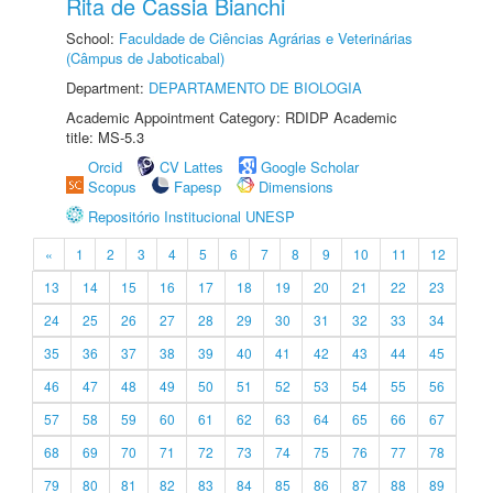
Rita de Cassia Bianchi
School:
Faculdade de Ciências Agrárias e Veterinárias
(Câmpus de Jaboticabal)
Department:
DEPARTAMENTO DE BIOLOGIA
Academic Appointment Category: RDIDP Academic
title: MS-5.3
Orcid
CV Lattes
Google Scholar
Scopus
Fapesp
Dimensions
Repositório Institucional UNESP
«
1
2
3
4
5
6
7
8
9
10
11
12
13
14
15
16
17
18
19
20
21
22
23
24
25
26
27
28
29
30
31
32
33
34
35
36
37
38
39
40
41
42
43
44
45
46
47
48
49
50
51
52
53
54
55
56
57
58
59
60
61
62
63
64
65
66
67
68
69
70
71
72
73
74
75
76
77
78
79
80
81
82
83
84
85
86
87
88
89