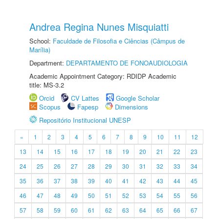
Andrea Regina Nunes Misquiatti
School:
Faculdade de Filosofia e Ciências (Câmpus de
Marília)
Department:
DEPARTAMENTO DE FONOAUDIOLOGIA
Academic Appointment Category: RDIDP Academic
title: MS-3.2
Orcid
CV Lattes
Google Scholar
Scopus
Fapesp
Dimensions
Repositório Institucional UNESP
«
1
2
3
4
5
6
7
8
9
10
11
12
13
14
15
16
17
18
19
20
21
22
23
24
25
26
27
28
29
30
31
32
33
34
35
36
37
38
39
40
41
42
43
44
45
46
47
48
49
50
51
52
53
54
55
56
57
58
59
60
61
62
63
64
65
66
67