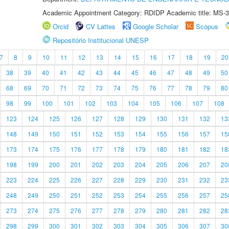
Academic Appointment Category: RDIDP Academic title: MS-3
Orcid
CV Lattes
Google Scholar
Scopus
Repositório Institucional UNESP
7
8
9
10
11
12
13
14
15
16
17
18
19
20
38
39
40
41
42
43
44
45
46
47
48
49
50
68
69
70
71
72
73
74
75
76
77
78
79
80
98
99
100
101
102
103
104
105
106
107
108
123
124
125
126
127
128
129
130
131
132
13
148
149
150
151
152
153
154
155
156
157
15
173
174
175
176
177
178
179
180
181
182
18
198
199
200
201
202
203
204
205
206
207
20
223
224
225
226
227
228
229
230
231
232
23
248
249
250
251
252
253
254
255
256
257
25
273
274
275
276
277
278
279
280
281
282
28
298
299
300
301
302
303
304
305
306
307
30