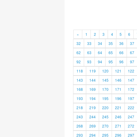
«
1
2
3
4
5
6
32
33
34
35
36
37
62
63
64
65
66
67
92
93
94
95
96
97
118
119
120
121
122
143
144
145
146
147
168
169
170
171
172
193
194
195
196
197
218
219
220
221
222
243
244
245
246
247
268
269
270
271
272
293
294
295
296
297