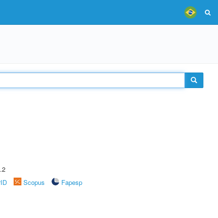
.2
rID
Scopus
Fapesp