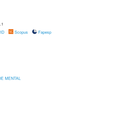
.1
rID
Scopus
Fapesp
DE MENTAL