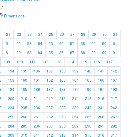
.2
Dimensions
21
22
23
24
25
26
27
28
29
30
31
51
52
53
54
55
56
57
58
59
60
61
81
82
83
84
85
86
87
88
89
90
91
109
110
111
112
113
114
115
116
117
3
134
135
136
137
138
139
140
141
142
8
159
160
161
162
163
164
165
166
167
3
184
185
186
187
188
189
190
191
192
8
209
210
211
212
213
214
215
216
217
3
234
235
236
237
238
239
240
241
242
8
259
260
261
262
263
264
265
266
267
3
284
285
286
287
288
289
290
291
292
8
309
310
311
312
313
314
315
316
317