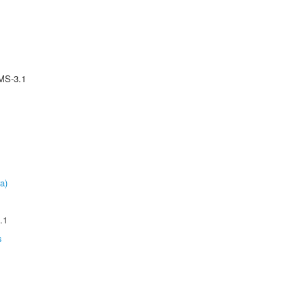
MS-3.1
a)
.1
s