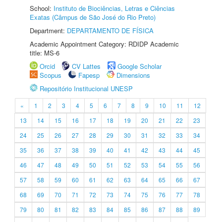
School:
Instituto de Biociências, Letras e Ciências
Exatas (Câmpus de São José do Rio Preto)
Department:
DEPARTAMENTO DE FÍSICA
Academic Appointment Category: RDIDP Academic
title: MS-6
Orcid
CV Lattes
Google Scholar
Scopus
Fapesp
Dimensions
Repositório Institucional UNESP
«
1
2
3
4
5
6
7
8
9
10
11
12
13
14
15
16
17
18
19
20
21
22
23
24
25
26
27
28
29
30
31
32
33
34
35
36
37
38
39
40
41
42
43
44
45
46
47
48
49
50
51
52
53
54
55
56
57
58
59
60
61
62
63
64
65
66
67
68
69
70
71
72
73
74
75
76
77
78
79
80
81
82
83
84
85
86
87
88
89