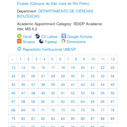
Exatas (Câmpus de São José do Rio Preto)
Department:
DEPARTAMENTO DE CIÊNCIAS
BIOLÓGICAS
Academic Appointment Category: RDIDP Academic
title: MS-5.2
Orcid
CV Lattes
Google Scholar
Scopus
Fapesp
Dimensions
Repositório Institucional UNESP
«
1
2
3
4
5
6
7
8
9
10
11
12
13
14
15
16
17
18
19
20
21
22
23
24
25
26
27
28
29
30
31
32
33
34
35
36
37
38
39
40
41
42
43
44
45
46
47
48
49
50
51
52
53
54
55
56
57
58
59
60
61
62
63
64
65
66
67
68
69
70
71
72
73
74
75
76
77
78
79
80
81
82
83
84
85
86
87
88
89
90
91
92
93
94
95
96
97
98
99