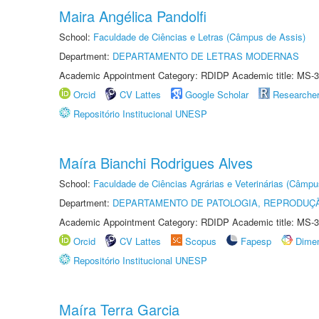
Maira Angélica Pandolfi
School:
Faculdade de Ciências e Letras (Câmpus de Assis)
Department:
DEPARTAMENTO DE LETRAS MODERNAS
Academic Appointment Category: RDIDP Academic title: MS-3
Orcid
CV Lattes
Google Scholar
Researche
Repositório Institucional UNESP
Maíra Bianchi Rodrigues Alves
School:
Faculdade de Ciências Agrárias e Veterinárias (Câmpu
Department:
DEPARTAMENTO DE PATOLOGIA, REPRODUÇÃ
Academic Appointment Category: RDIDP Academic title: MS-3
Orcid
CV Lattes
Scopus
Fapesp
Dime
Repositório Institucional UNESP
Maíra Terra Garcia