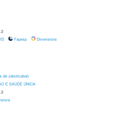
.2
rID
Fapesp
Dimensions
s de Jaboticabal)
O E SAÚDE ÚNICA
.2
nsions