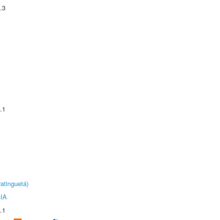
.3
.1
atinguetá)
IA
.1