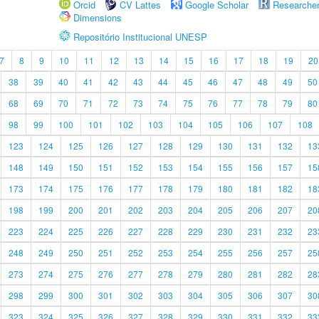
Orcid
CV Lattes
Google Scholar
Researche
Dimensions
Repositório Institucional UNESP
7
8
9
10
11
12
13
14
15
16
17
18
19
20
38
39
40
41
42
43
44
45
46
47
48
49
50
68
69
70
71
72
73
74
75
76
77
78
79
80
98
99
100
101
102
103
104
105
106
107
108
123
124
125
126
127
128
129
130
131
132
13
148
149
150
151
152
153
154
155
156
157
15
173
174
175
176
177
178
179
180
181
182
18
198
199
200
201
202
203
204
205
206
207
20
223
224
225
226
227
228
229
230
231
232
23
248
249
250
251
252
253
254
255
256
257
25
273
274
275
276
277
278
279
280
281
282
28
298
299
300
301
302
303
304
305
306
307
30
323
324
325
326
327
328
329
330
331
332
33