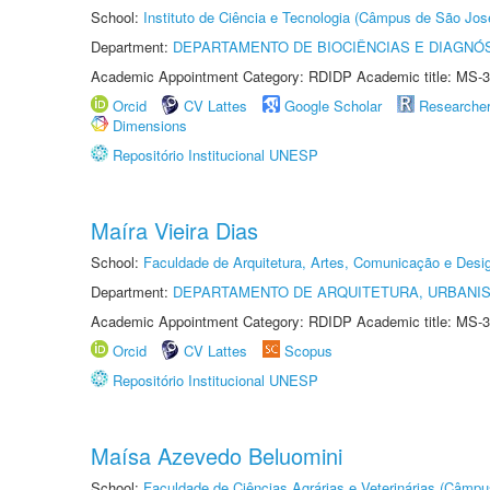
School:
Instituto de Ciência e Tecnologia (Câmpus de São Jo
Department:
DEPARTAMENTO DE BIOCIÊNCIAS E DIAGNÓ
Academic Appointment Category: RDIDP Academic title: MS-3
Orcid
CV Lattes
Google Scholar
Researche
Dimensions
Repositório Institucional UNESP
Maíra Vieira Dias
School:
Faculdade de Arquitetura, Artes, Comunicação e Des
Department:
DEPARTAMENTO DE ARQUITETURA, URBANI
Academic Appointment Category: RDIDP Academic title: MS-3
Orcid
CV Lattes
Scopus
Repositório Institucional UNESP
Maísa Azevedo Beluomini
School:
Faculdade de Ciências Agrárias e Veterinárias (Câmpu