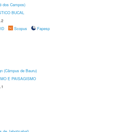
sé dos Campos)
STICO BUCAL
.2
rID
Scopus
Fapesp
ign (Câmpus de Bauru)
SMO E PAISAGISMO
.1
s de Jaboticabal)