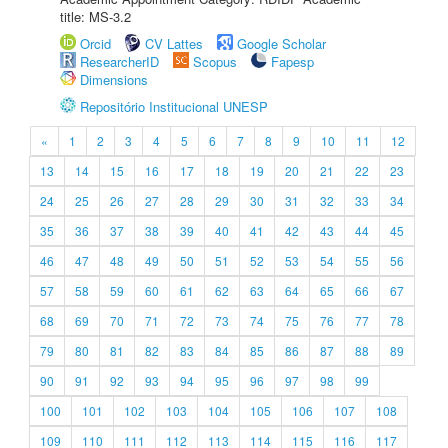
title: MS-3.2
Orcid
CV Lattes
Google Scholar
ResearcherID
Scopus
Fapesp
Dimensions
Repositório Institucional UNESP
«
1
2
3
4
5
6
7
8
9
10
11
12
13
14
15
16
17
18
19
20
21
22
23
24
25
26
27
28
29
30
31
32
33
34
35
36
37
38
39
40
41
42
43
44
45
46
47
48
49
50
51
52
53
54
55
56
57
58
59
60
61
62
63
64
65
66
67
68
69
70
71
72
73
74
75
76
77
78
79
80
81
82
83
84
85
86
87
88
89
90
91
92
93
94
95
96
97
98
99
100
101
102
103
104
105
106
107
108
109
110
111
112
113
114
115
116
117