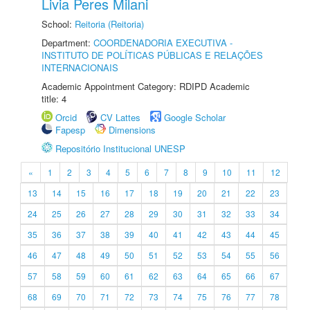
Livia Peres Milani
School:
Reitoria (Reitoria)
Department:
COORDENADORIA EXECUTIVA -
INSTITUTO DE POLÍTICAS PÚBLICAS E RELAÇÕES
INTERNACIONAIS
Academic Appointment Category: RDIPD Academic
title: 4
Orcid
CV Lattes
Google Scholar
Fapesp
Dimensions
Repositório Institucional UNESP
«
1
2
3
4
5
6
7
8
9
10
11
12
13
14
15
16
17
18
19
20
21
22
23
24
25
26
27
28
29
30
31
32
33
34
35
36
37
38
39
40
41
42
43
44
45
46
47
48
49
50
51
52
53
54
55
56
57
58
59
60
61
62
63
64
65
66
67
68
69
70
71
72
73
74
75
76
77
78