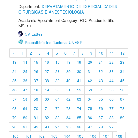
Department:
DEPARTAMENTO DE ESPECIALIDADES
CIRÚRGICAS E ANESTESIOLOGIA
Academic Appointment Category: RTC Academic title:
MS-3.1
CV Lattes
Repositório Institucional UNESP
«
1
2
3
4
5
6
7
8
9
10
11
12
13
14
15
16
17
18
19
20
21
22
23
24
25
26
27
28
29
30
31
32
33
34
35
36
37
38
39
40
41
42
43
44
45
46
47
48
49
50
51
52
53
54
55
56
57
58
59
60
61
62
63
64
65
66
67
68
69
70
71
72
73
74
75
76
77
78
79
80
81
82
83
84
85
86
87
88
89
90
91
92
93
94
95
96
97
98
99
100
101
102
103
104
105
106
107
108