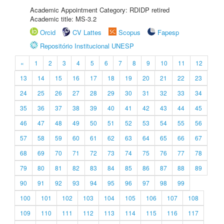
Academic Appointment Category: RDIDP retired
Academic title: MS-3.2
Orcid
CV Lattes
Scopus
Fapesp
Repositório Institucional UNESP
«
1
2
3
4
5
6
7
8
9
10
11
12
13
14
15
16
17
18
19
20
21
22
23
24
25
26
27
28
29
30
31
32
33
34
35
36
37
38
39
40
41
42
43
44
45
46
47
48
49
50
51
52
53
54
55
56
57
58
59
60
61
62
63
64
65
66
67
68
69
70
71
72
73
74
75
76
77
78
79
80
81
82
83
84
85
86
87
88
89
90
91
92
93
94
95
96
97
98
99
100
101
102
103
104
105
106
107
108
109
110
111
112
113
114
115
116
117