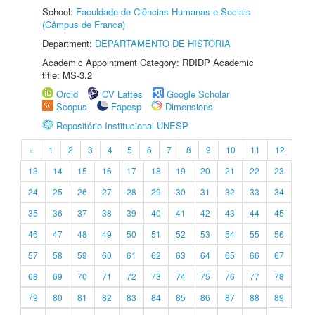
School:
Faculdade de Ciências Humanas e Sociais
(Câmpus de Franca)
Department:
DEPARTAMENTO DE HISTÓRIA
Academic Appointment Category: RDIDP Academic
title: MS-3.2
Orcid
CV Lattes
Google Scholar
Scopus
Fapesp
Dimensions
Repositório Institucional UNESP
«
1
2
3
4
5
6
7
8
9
10
11
12
13
14
15
16
17
18
19
20
21
22
23
24
25
26
27
28
29
30
31
32
33
34
35
36
37
38
39
40
41
42
43
44
45
46
47
48
49
50
51
52
53
54
55
56
57
58
59
60
61
62
63
64
65
66
67
68
69
70
71
72
73
74
75
76
77
78
79
80
81
82
83
84
85
86
87
88
89