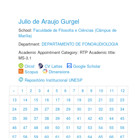
Julio de Araujo Gurgel
School:
Faculdade de Filosofia e Ciências (Câmpus de
Marília)
Department:
DEPARTAMENTO DE FONOAUDIOLOGIA
Academic Appointment Category: RTP Academic title:
MS-3.1
Orcid
CV Lattes
Google Scholar
Scopus
Dimensions
Repositório Institucional UNESP
«
1
2
3
4
5
6
7
8
9
10
11
12
13
14
15
16
17
18
19
20
21
22
23
24
25
26
27
28
29
30
31
32
33
34
35
36
37
38
39
40
41
42
43
44
45
46
47
48
49
50
51
52
53
54
55
56
57
58
59
60
61
62
63
64
65
66
67