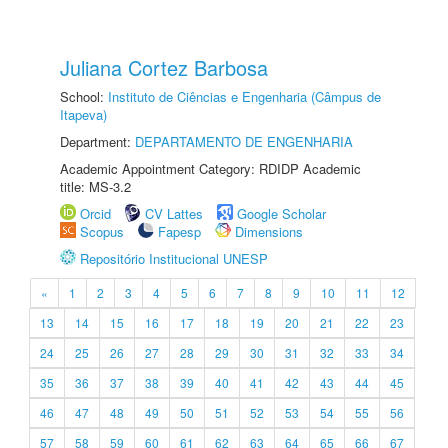
Juliana Cortez Barbosa
School:
Instituto de Ciências e Engenharia (Câmpus de
Itapeva)
Department:
DEPARTAMENTO DE ENGENHARIA
Academic Appointment Category: RDIDP Academic
title: MS-3.2
Orcid
CV Lattes
Google Scholar
Scopus
Fapesp
Dimensions
Repositório Institucional UNESP
«
1
2
3
4
5
6
7
8
9
10
11
12
13
14
15
16
17
18
19
20
21
22
23
24
25
26
27
28
29
30
31
32
33
34
35
36
37
38
39
40
41
42
43
44
45
46
47
48
49
50
51
52
53
54
55
56
57
58
59
60
61
62
63
64
65
66
67