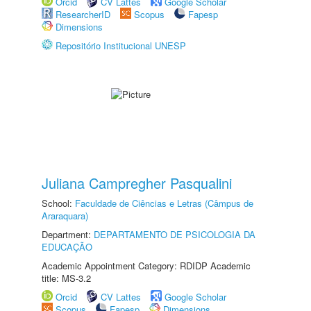
Orcid
CV Lattes
Google Scholar
ResearcherID
Scopus
Fapesp
Dimensions
Repositório Institucional UNESP
Juliana Campregher Pasqualini
School:
Faculdade de Ciências e Letras (Câmpus de
Araraquara)
Department:
DEPARTAMENTO DE PSICOLOGIA DA
EDUCAÇÃO
Academic Appointment Category: RDIDP Academic
title: MS-3.2
Orcid
CV Lattes
Google Scholar
Scopus
Fapesp
Dimensions