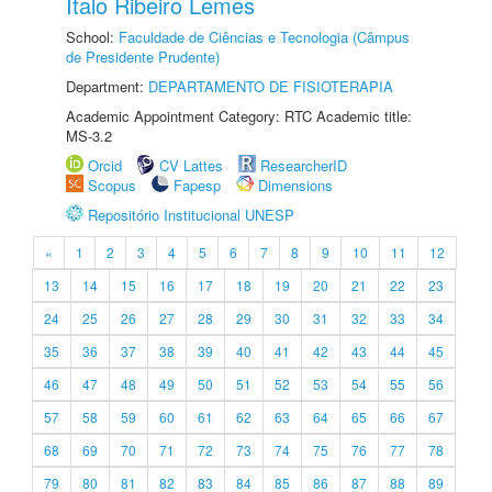
Ítalo Ribeiro Lemes
School:
Faculdade de Ciências e Tecnologia (Câmpus
de Presidente Prudente)
Department:
DEPARTAMENTO DE FISIOTERAPIA
Academic Appointment Category: RTC Academic title:
MS-3.2
Orcid
CV Lattes
ResearcherID
Scopus
Fapesp
Dimensions
Repositório Institucional UNESP
«
1
2
3
4
5
6
7
8
9
10
11
12
13
14
15
16
17
18
19
20
21
22
23
24
25
26
27
28
29
30
31
32
33
34
35
36
37
38
39
40
41
42
43
44
45
46
47
48
49
50
51
52
53
54
55
56
57
58
59
60
61
62
63
64
65
66
67
68
69
70
71
72
73
74
75
76
77
78
79
80
81
82
83
84
85
86
87
88
89