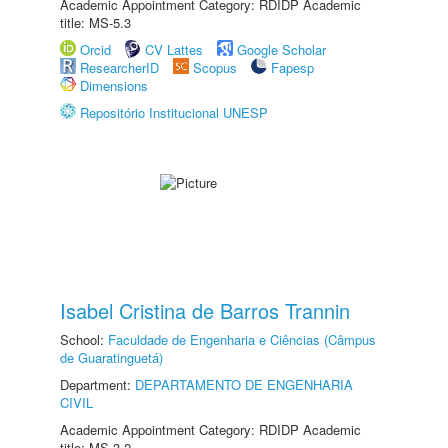
Academic Appointment Category: RDIDP Academic
title: MS-5.3
Orcid
CV Lattes
Google Scholar
ResearcherID
Scopus
Fapesp
Dimensions
Repositório Institucional UNESP
Isabel Cristina de Barros Trannin
School:
Faculdade de Engenharia e Ciências (Câmpus
de Guaratinguetá)
Department:
DEPARTAMENTO DE ENGENHARIA
CIVIL
Academic Appointment Category: RDIDP Academic
title: MS-3.2