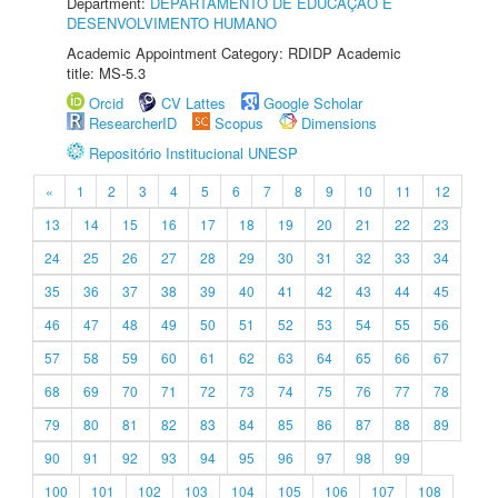
Department:
DEPARTAMENTO DE EDUCAÇÃO E
DESENVOLVIMENTO HUMANO
Academic Appointment Category: RDIDP Academic
title: MS-5.3
Orcid
CV Lattes
Google Scholar
ResearcherID
Scopus
Dimensions
Repositório Institucional UNESP
«
1
2
3
4
5
6
7
8
9
10
11
12
13
14
15
16
17
18
19
20
21
22
23
24
25
26
27
28
29
30
31
32
33
34
35
36
37
38
39
40
41
42
43
44
45
46
47
48
49
50
51
52
53
54
55
56
57
58
59
60
61
62
63
64
65
66
67
68
69
70
71
72
73
74
75
76
77
78
79
80
81
82
83
84
85
86
87
88
89
90
91
92
93
94
95
96
97
98
99
100
101
102
103
104
105
106
107
108