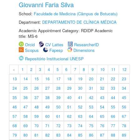
Giovanni Faria Silva
School:
Faculdade de Medicina (Câmpus de Botucatu)
Department:
DEPARTAMENTO DE CLÍNICA MÉDICA
Academic Appointment Category: RDIDP Academic
title: MS-6
Orcid
CV Lattes
ResearcherID
Scopus
Fapesp
Dimensions
Repositório Institucional UNESP
«
1
2
3
4
5
6
7
8
9
10
11
12
13
14
15
16
17
18
19
20
21
22
23
24
25
26
27
28
29
30
31
32
33
34
35
36
37
38
39
40
41
42
43
44
45
46
47
48
49
50
51
52
53
54
55
56
57
58
59
60
61
62
63
64
65
66
67
68
69
70
71
72
73
74
75
76
77
78
79
80
81
82
83
84
85
86
87
88
89