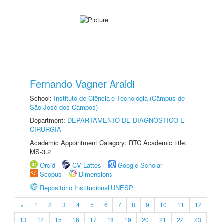
Fernando Vagner Araldi
School:
Instituto de Ciência e Tecnologia (Câmpus de
São José dos Campos)
Department:
DEPARTAMENTO DE DIAGNÓSTICO E
CIRURGIA
Academic Appointment Category: RTC Academic title:
MS-3.2
Orcid
CV Lattes
Google Scholar
Scopus
Dimensions
Repositório Institucional UNESP
«
1
2
3
4
5
6
7
8
9
10
11
12
13
14
15
16
17
18
19
20
21
22
23