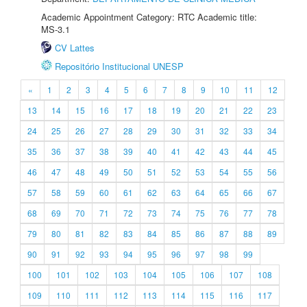
Academic Appointment Category: RTC Academic title:
MS-3.1
CV Lattes
Repositório Institucional UNESP
«
1
2
3
4
5
6
7
8
9
10
11
12
13
14
15
16
17
18
19
20
21
22
23
24
25
26
27
28
29
30
31
32
33
34
35
36
37
38
39
40
41
42
43
44
45
46
47
48
49
50
51
52
53
54
55
56
57
58
59
60
61
62
63
64
65
66
67
68
69
70
71
72
73
74
75
76
77
78
79
80
81
82
83
84
85
86
87
88
89
90
91
92
93
94
95
96
97
98
99
100
101
102
103
104
105
106
107
108
109
110
111
112
113
114
115
116
117